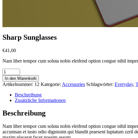
Sharp Sunglasses
€
41,00
Nam liber tempor cum soluta nobis eleifend option congue nihil imper
In den Warenkorb
Artikelnummer:
12
Kategorie:
Accessories
Schlagwörter:
Everyday
,
T
Beschreibung
Zusätzliche Informationen
Beschreibung
Nam liber tempor cum soluta nobis eleifend option congue nihil imper p
accumsan et iusto odio dignissim qui blandit praesent luptatum zzril d
mazim placerat facer possim assum.