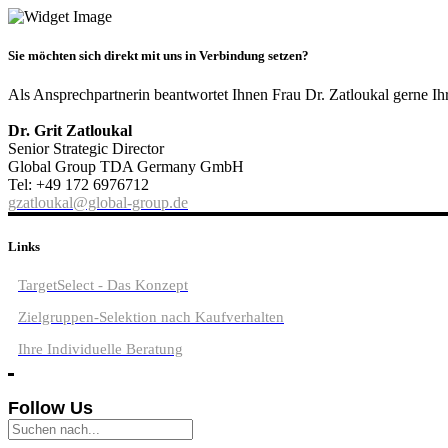
Sie möchten sich direkt mit uns in Verbindung setzen?
Als Ansprechpartnerin beantwortet Ihnen Frau Dr. Zatloukal gerne Ih
Dr. Grit Zatloukal
Senior Strategic Director
Global Group TDA Germany GmbH
Tel: +49 172 6976712
gzatloukal@global-group.de
Links
TargetSelect - Das Konzept
Zielgruppen-Selektion nach Kaufverhalten
Ihre Individuelle Beratung
Follow Us