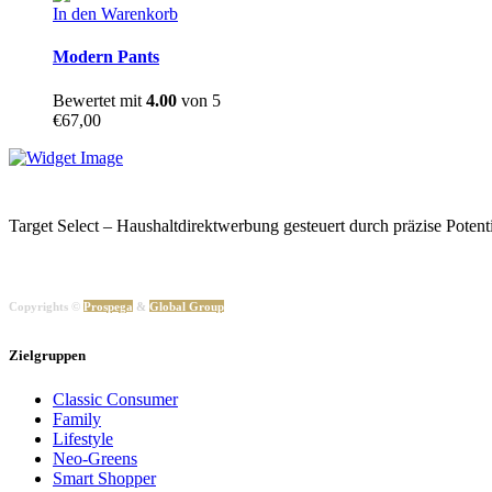
In den Warenkorb
Modern Pants
Bewertet mit
4.00
von 5
€
67,00
Target Select – Haushaltdirektwerbung gesteuert durch präzise Po
Copyrights ©
Prospega
&
Global Group
Zielgruppen
Classic Consumer
Family
Lifestyle
Neo-Greens
Smart Shopper