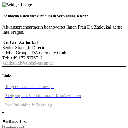
Sie möchten sich direkt mit uns in Verbindung setzen?
Als Ansprechpartnerin beantwortet Ihnen Frau Dr. Zatloukal gerne
Ihre Fragen.
Dr. Grit Zatloukal
Senior Strategic Director
Global Group TDA Germany GmbH
Tel: +49 172 6976712
gzatloukal@global-group.de
Links
TargetSelect - Das Konzept
Zielgruppen-Selektion nach Kaufverhalten
Ihre Individuelle Beratung
Follow Us