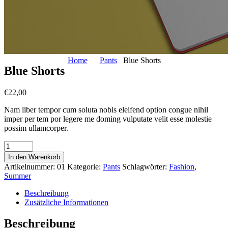
Home
Pants
Blue Shorts
Blue Shorts
€
22,00
Nam liber tempor cum soluta nobis eleifend option congue nihil
imper per tem por legere me doming vulputate velit esse molestie
possim ullamcorper.
In den Warenkorb
Artikelnummer:
01
Kategorie:
Pants
Schlagwörter:
Fashion
,
Summer
Beschreibung
Zusätzliche Informationen
Beschreibung