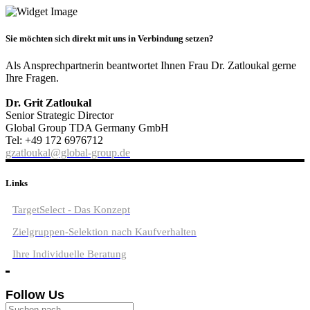
Sie möchten sich direkt mit uns in Verbindung setzen?
Als Ansprechpartnerin beantwortet Ihnen Frau Dr. Zatloukal gerne
Ihre Fragen.
Dr. Grit Zatloukal
Senior Strategic Director
Global Group TDA Germany GmbH
Tel: +49 172 6976712
gzatloukal@global-group.de
Links
TargetSelect - Das Konzept
Zielgruppen-Selektion nach Kaufverhalten
Ihre Individuelle Beratung
Follow Us